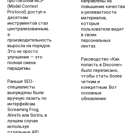
протоколом MCP
направлены на
(Model Context
повышение качества
Protocol) доступ к
и релевантности
десяткам
материалов,
инструментов стал
которые
централизованным,
пользователи видят
а
в своих
производительность
персональных
выросла на порядок.
лентах.
Это не просто
улучшение — это
Руководство «Как
полная смена
попасть в Discover»
парадигмы.
было переписано,
чтобы стать более
Раньше SEO-
четким и
специалисты
конкретным. Вот
вынуждены были
основные
вручную лазить по
обновления:
интерфейсам
Screaming Frog,
Ahrefs или Sistrix, в
лучшем случае
используя
отдельные API.