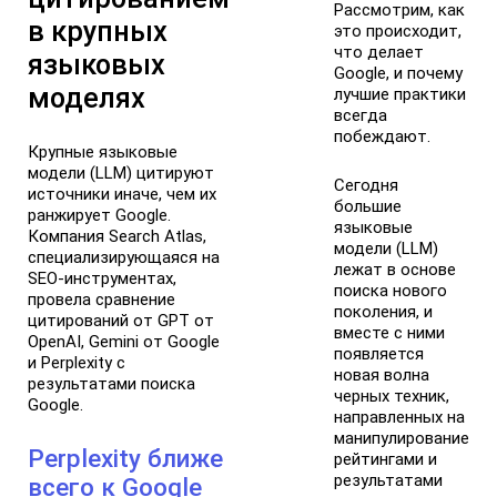
Рассмотрим, как
в крупных
это происходит,
что делает
языковых
Google, и почему
моделях
лучшие практики
всегда
побеждают.
Крупные языковые
модели (LLM) цитируют
Сегодня
источники иначе, чем их
большие
ранжирует Google.
языковые
Компания Search Atlas,
модели (LLM)
специализирующаяся на
лежат в основе
SEO-инструментах,
поиска нового
провела сравнение
поколения, и
цитирований от GPT от
вместе с ними
OpenAI, Gemini от Google
появляется
и Perplexity с
новая волна
результатами поиска
черных техник,
Google.
направленных на
манипулирование
Perplexity ближе
рейтингами и
результатами
всего к Google