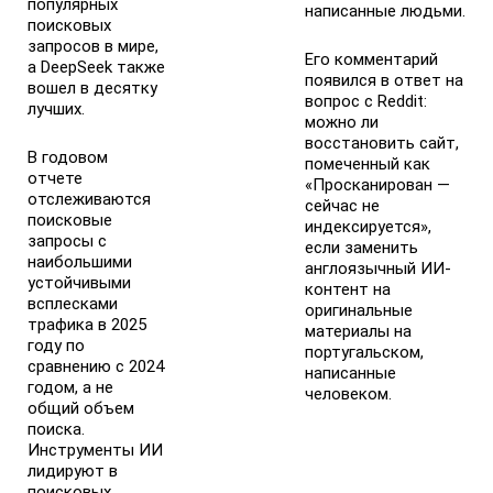
популярных
написанные людьми.
поисковых
запросов в мире,
Его комментарий
а DeepSeek также
появился в ответ на
вошел в десятку
вопрос с Reddit:
лучших.
можно ли
восстановить сайт,
В годовом
помеченный как
отчете
«Просканирован —
отслеживаются
сейчас не
поисковые
индексируется»,
запросы с
если заменить
наибольшими
англоязычный ИИ-
устойчивыми
контент на
всплесками
оригинальные
трафика в 2025
материалы на
году по
португальском,
сравнению с 2024
написанные
годом, а не
человеком.
общий объем
поиска.
Инструменты ИИ
лидируют в
поисковых